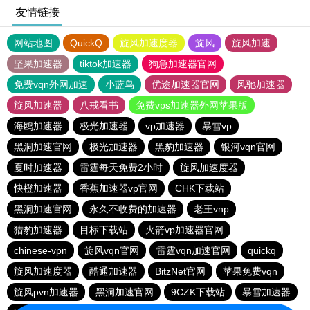
友情链接
网站地图
QuickQ
旋风加速度器
旋风
旋风加速
坚果加速器
tiktok加速器
狗急加速器官网
免费vqn外网加速
小蓝鸟
优途加速器官网
风驰加速器
旋风加速器
八戒看书
免费vps加速器外网苹果版
海鸥加速器
极光加速器
vp加速器
暴雪vp
黑洞加速官网
极光加速器
黑豹加速器
银河vqn官网
夏时加速器
雷霆每天免费2小时
旋风加速度器
快橙加速器
香蕉加速器vp官网
CHK下载站
黑洞加速官网
永久不收费的加速器
老王vnp
猎豹加速器
目标下载站
火箭vp加速器官网
chinese-vpn
旋风vqn官网
雷霆vqn加速官网
quickq
旋风加速度器
酷通加速器
BitzNet官网
苹果免费vqn
旋风pvn加速器
黑洞加速官网
9CZK下载站
暴雪加速器