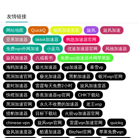
友情链接
网站地图
QuickQ
旋风加速度器
旋风
旋风加速
坚果加速器
tiktok加速器
狗急加速器官网
免费vqn外网加速
小蓝鸟
优途加速器官网
风驰加速器
旋风加速器
八戒看书
免费vps加速器外网苹果版
海鸥加速器
极光加速器
vp加速器
暴雪vp
黑洞加速官网
极光加速器
黑豹加速器
银河vqn官网
夏时加速器
雷霆每天免费2小时
旋风加速度器
快橙加速器
香蕉加速器vp官网
CHK下载站
黑洞加速官网
永久不收费的加速器
老王vnp
猎豹加速器
目标下载站
火箭vp加速器官网
chinese-vpn
旋风vqn官网
雷霆vqn加速官网
quickq
旋风加速度器
酷通加速器
BitzNet官网
苹果免费vqn