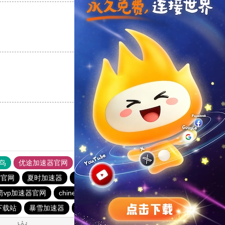
支持
[0]
反对
[0]
支持
[0]
反对
[0]
鸟
优途加速器官网
风驰加速器
旋风加速器
八戒看书
n官网
夏时加速器
雷霆每天免费2小时
旋风加速度器
箭vp加速器官网
chinese-vpn
旋风vqn官网
下载站
暴雪加速器
ins加速器
闪电猫加速器