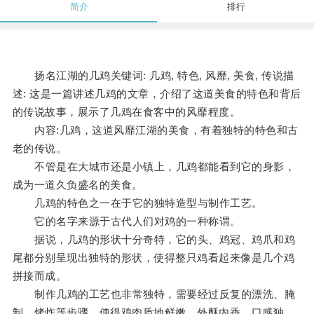
简介
排行
扬名江湖的几鸡关键词: 几鸡, 特色, 风靡, 美食, 传说描
述: 这是一篇讲述几鸡的文章，介绍了这道美食的特色和背后
的传说故事，展示了几鸡在食客中的风靡程度。
内容:几鸡，这道风靡江湖的美食，有着独特的特色和古
老的传说。
不管是在大城市还是小镇上，几鸡都能看到它的身影，
成为一道久负盛名的美食。
几鸡的特色之一在于它的独特造型与制作工艺。
它的名字来源于古代人们对鸡的一种称谓。
据说，几鸡的形状十分奇特，它的头、鸡冠、鸡爪和鸡
尾都分别呈现出独特的形状，使得整只鸡看起来像是几个鸡
拼接而成。
制作几鸡的工艺也非常独特，需要经过反复的漂洗、腌
制、烤炸等步骤，使得鸡肉质地鲜嫩，外酥内香，口感独