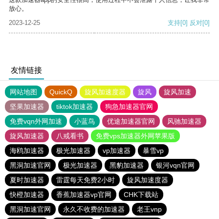
放心。
2023-12-25
支持
[0]
反对
[0]
友情链接
网站地图
QuickQ
旋风加速度器
旋风
旋风加速
坚果加速器
tiktok加速器
狗急加速器官网
免费vqn外网加速
小蓝鸟
优途加速器官网
风驰加速器
旋风加速器
八戒看书
免费vps加速器外网苹果版
海鸥加速器
极光加速器
vp加速器
暴雪vp
黑洞加速官网
极光加速器
黑豹加速器
银河vqn官网
夏时加速器
雷霆每天免费2小时
旋风加速度器
快橙加速器
香蕉加速器vp官网
CHK下载站
黑洞加速官网
永久不收费的加速器
老王vnp