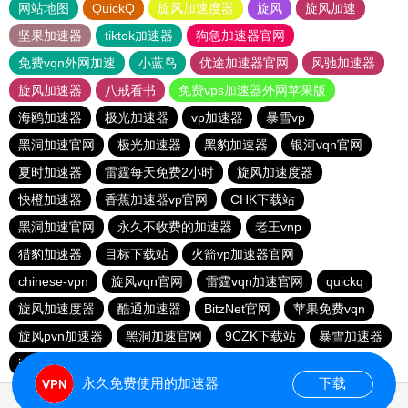
网站地图
QuickQ
旋风加速度器
旋风
旋风加速
坚果加速器
tiktok加速器
狗急加速器官网
免费vqn外网加速
小蓝鸟
优途加速器官网
风驰加速器
旋风加速器
八戒看书
免费vps加速器外网苹果版
海鸥加速器
极光加速器
vp加速器
暴雪vp
黑洞加速官网
极光加速器
黑豹加速器
银河vqn官网
夏时加速器
雷霆每天免费2小时
旋风加速度器
快橙加速器
香蕉加速器vp官网
CHK下载站
黑洞加速官网
永久不收费的加速器
老王vnp
猎豹加速器
目标下载站
火箭vp加速器官网
chinese-vpn
旋风vqn官网
雷霆vqn加速官网
quickq
旋风加速度器
酷通加速器
BitzNet官网
苹果免费vqn
旋风pvn加速器
黑洞加速官网
9CZK下载站
暴雪加速器
ins加速器
闪电猫加速器
永久免费使用的加速器
下载