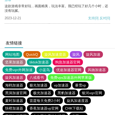
这款游戏非常好玩，画面精美，玩法丰富。我已经玩了好几个小时，还
没有玩腻。
2023-12-21
支持
[0]
反对
[0]
友情链接
网站地图
QuickQ
旋风加速度器
旋风
旋风加速
坚果加速器
tiktok加速器
狗急加速器官网
免费vqn外网加速
小蓝鸟
优途加速器官网
风驰加速器
旋风加速器
八戒看书
免费vps加速器外网苹果版
海鸥加速器
极光加速器
vp加速器
暴雪vp
黑洞加速官网
极光加速器
黑豹加速器
银河vqn官网
夏时加速器
雷霆每天免费2小时
旋风加速度器
快橙加速器
香蕉加速器vp官网
CHK下载站