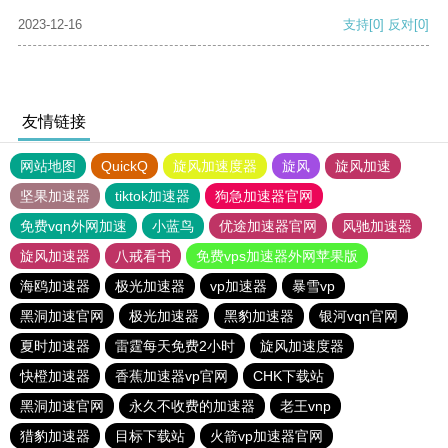
2023-12-16
支持
[0]
反对
[0]
友情链接
网站地图
QuickQ
旋风加速度器
旋风
旋风加速
坚果加速器
tiktok加速器
狗急加速器官网
免费vqn外网加速
小蓝鸟
优途加速器官网
风驰加速器
旋风加速器
八戒看书
免费vps加速器外网苹果版
海鸥加速器
极光加速器
vp加速器
暴雪vp
黑洞加速官网
极光加速器
黑豹加速器
银河vqn官网
夏时加速器
雷霆每天免费2小时
旋风加速度器
快橙加速器
香蕉加速器vp官网
CHK下载站
黑洞加速官网
永久不收费的加速器
老王vnp
猎豹加速器
目标下载站
火箭vp加速器官网