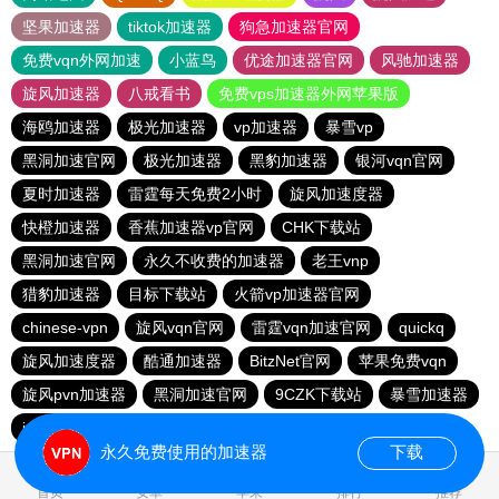
坚果加速器
tiktok加速器
狗急加速器官网
免费vqn外网加速
小蓝鸟
优途加速器官网
风驰加速器
旋风加速器
八戒看书
免费vps加速器外网苹果版
海鸥加速器
极光加速器
vp加速器
暴雪vp
黑洞加速官网
极光加速器
黑豹加速器
银河vqn官网
夏时加速器
雷霆每天免费2小时
旋风加速度器
快橙加速器
香蕉加速器vp官网
CHK下载站
黑洞加速官网
永久不收费的加速器
老王vnp
猎豹加速器
目标下载站
火箭vp加速器官网
chinese-vpn
旋风vqn官网
雷霆vqn加速官网
quickq
旋风加速度器
酷通加速器
BitzNet官网
苹果免费vqn
旋风pvn加速器
黑洞加速官网
9CZK下载站
暴雪加速器
ins加速器
闪电猫加速器
永久免费使用的加速器
下载
0.596821s
首页
安卓
苹果
排行
推荐