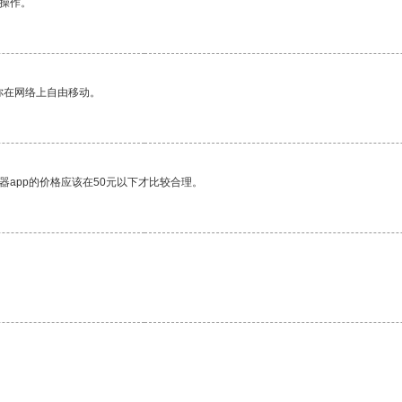
悉操作。
你在网络上自由移动。
器app的价格应该在50元以下才比较合理。