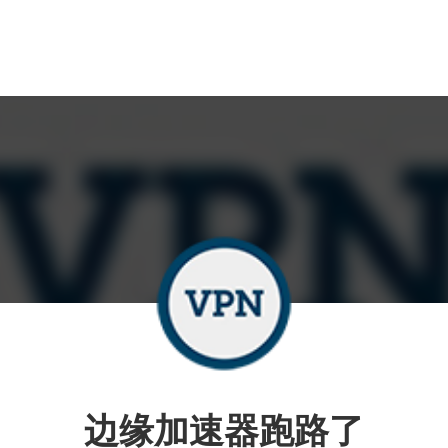
边缘加速器跑路了