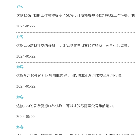
游客
这款app让我的工作效率提高了50%，让我能够更轻松地完成工作任务。
2024-05-22
游客
这款app是我社交的好帮手，让我能够与朋友保持联系，分享生活点滴。
2024-05-22
游客
这款学习软件的社区氛围非常好，可以与其他学习者交流学习心得。
2024-05-22
游客
这款app的音乐资源非常优质，可以让我尽情享受音乐的魅力。
2024-05-22
游客