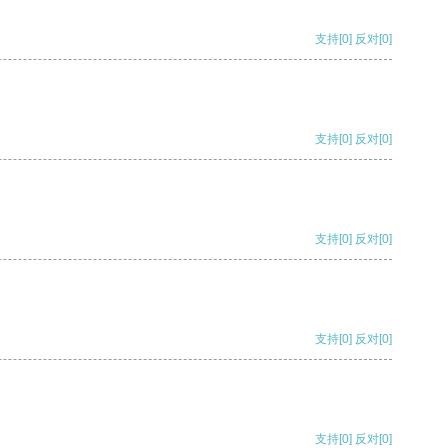
支持
[0]
反对
[0]
支持
[0]
反对
[0]
支持
[0]
反对
[0]
支持
[0]
反对
[0]
支持
[0]
反对
[0]