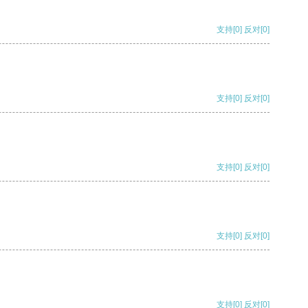
支持
[0]
反对
[0]
支持
[0]
反对
[0]
支持
[0]
反对
[0]
支持
[0]
反对
[0]
支持
[0]
反对
[0]