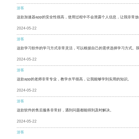
游客
这款加速器app的安全性很高，使用过程中不会泄露个人信息，让我非常放
2024-05-22
游客
这款学习软件的学习方式非常灵活，可以根据自己的需求选择学习方式。
2024-05-22
游客
这款app的老师非常专业，教学水平很高，让我能够学到实用的知识。
2024-05-22
游客
这款软件的售后服务非常好，遇到问题都能得到及时解决。
2024-05-22
游客