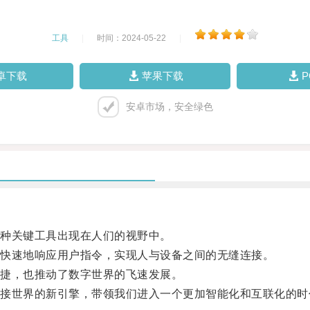
工具
|
时间：2024-05-22
|
卓下载
苹果下载
安卓市场，安全绿色
种关键工具出现在人们的视野中。
快速地响应用户指令，实现人与设备之间的无缝连接。
捷，也推动了数字世界的飞速发展。
世界的新引擎，带领我们进入一个更加智能化和互联化的时