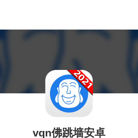
vqn佛跳墙安卓