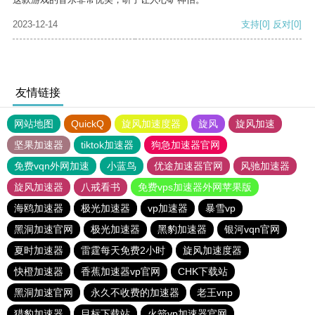
2023-12-14
支持
[0]
反对
[0]
友情链接
网站地图
QuickQ
旋风加速度器
旋风
旋风加速
坚果加速器
tiktok加速器
狗急加速器官网
免费vqn外网加速
小蓝鸟
优途加速器官网
风驰加速器
旋风加速器
八戒看书
免费vps加速器外网苹果版
海鸥加速器
极光加速器
vp加速器
暴雪vp
黑洞加速官网
极光加速器
黑豹加速器
银河vqn官网
夏时加速器
雷霆每天免费2小时
旋风加速度器
快橙加速器
香蕉加速器vp官网
CHK下载站
黑洞加速官网
永久不收费的加速器
老王vnp
猎豹加速器
目标下载站
火箭vp加速器官网